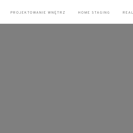
PROJEKTOWANIE WNĘTRZ
HOME STAGING
REA