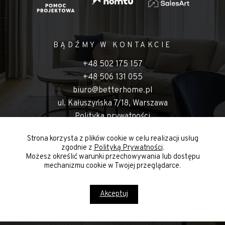
BĄDŹMY W KONTAKCIE
+48 502 175 157
+48 506 131 055
biuro@betterhome.pl
ul. Kałuszyńska 7/18, Warszawa
Polityka prywatności
Strona korzysta z plików cookie w celu realizacji usług
zgodnie z
Polityką Prywatności
.
Możesz określić warunki przechowywania lub dostępu
Better Home Interior Design 2023. Wszelkie prawa zastrzeżone.
mechanizmu cookie w Twojej przeglądarce.
Akceptuj